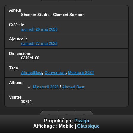
Auteur
Shashin Studio - Clément Samson
Créée le
samedi 20 mai 2023
Ajoutée le
samedi 27 mai 2023
Dimensions
6240*4160
Tags
AhmedBest
,
Convention
,
Metztorii 2023
Albums
Metztorii 2023
/
Ahmed Best
Visites
10794
Propulsé par
Piwigo
Affichage :
Mobile
|
Classique