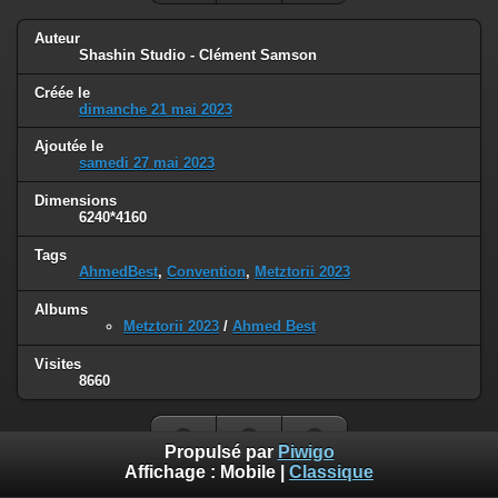
Auteur
Shashin Studio - Clément Samson
Créée le
dimanche 21 mai 2023
Ajoutée le
samedi 27 mai 2023
Dimensions
6240*4160
Tags
AhmedBest
,
Convention
,
Metztorii 2023
Albums
Metztorii 2023
/
Ahmed Best
Visites
8660
Propulsé par
Piwigo
Affichage :
Mobile
|
Classique