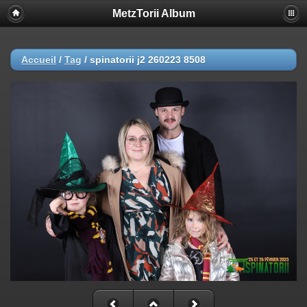
MetzTorii Album
Accueil
/
Tag
/
spinatorii j2 260223 8508