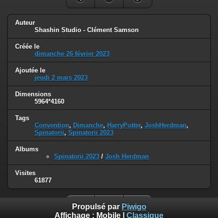
Auteur
Shashin Studio - Clément Samson
Créée le
dimanche 26 février 2023
Ajoutée le
jeudi 2 mars 2023
Dimensions
5964*4160
Tags
Convention
,
Dimanche
,
HarryPotter
,
JoshHerdman
,
Spinatorii
,
Spinatorii 2023
Albums
Spinatorii 2023
/
Josh Herdman
Visites
61877
Propulsé par
Piwigo
Affichage :
Mobile
|
Classique