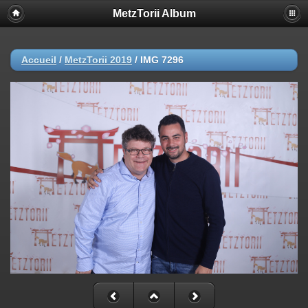
MetzTorii Album
Accueil
/
MetzTorii 2019
/
IMG 7296