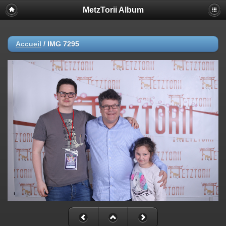
MetzTorii Album
Accueil
/
IMG 7295